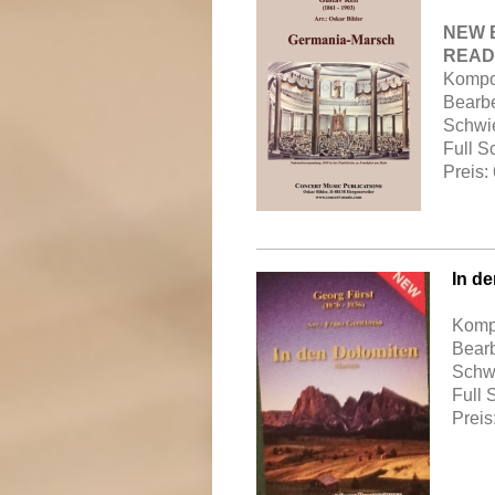
NEW 
READI
Kompon
Bearbe
Schwie
Full S
Preis:
In d
Kompo
Bearb
Schwi
Full 
Preis