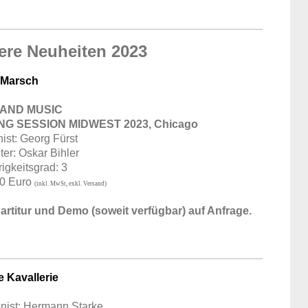
ere Neuheiten 2023
 Marsch
AND MUSIC
NG SESSION MIDWEST 2023, Chicago
st: Georg Fürst
ter: Oskar Bihler
igkeitsgrad: 3
60 Euro
(inkl. MwSt, exkl. Versand)
rtitur und Demo (soweit verfügbar) auf Anfrage.
e Kavallerie
ist: Hermann Starke