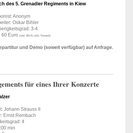
ch des 5. Grenadier Regiments in Kiew
onist: Anonym
eiter: Oskar Bihler
erigkeitsgrad: 3-4
: 60 Euro
(inkl. MwSt, exkl. Versand)
partitur und Demo (soweit verfügbar) auf Anfrage.
gements für eines Ihrer Konzerte
alzer
: Johann Strauss II
r: Ernst Rembach
keitsgrad: 4
:00 min