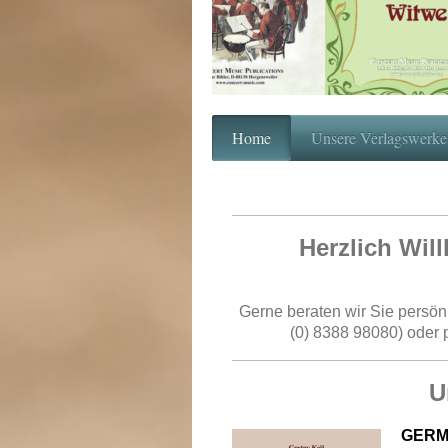
Home
Unsere Verlagswerke
Herzlich Wil
Gerne beraten wir Sie persön
(0) 8388 98080) oder p
U
GERM