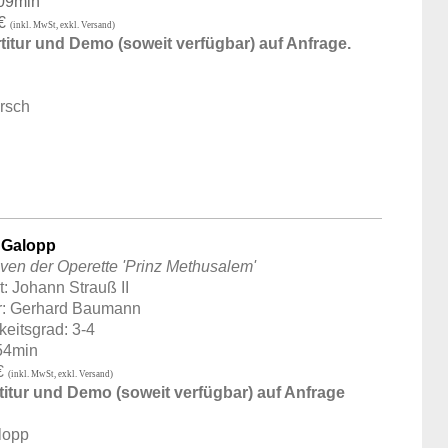
:09min
 €
(inkl. MwSt, exkl. Versand)
titur und Demo (soweit verfügbar) auf Anfrage.
rsch
 Galopp
ven der Operette 'Prinz Methusalem'
: Johann Strauß II
r: Gerhard Baumann
keitsgrad: 3-4
54min
 €
(inkl. MwSt, exkl. Versand)
itur und Demo (soweit verfügbar) auf Anfrage
lopp