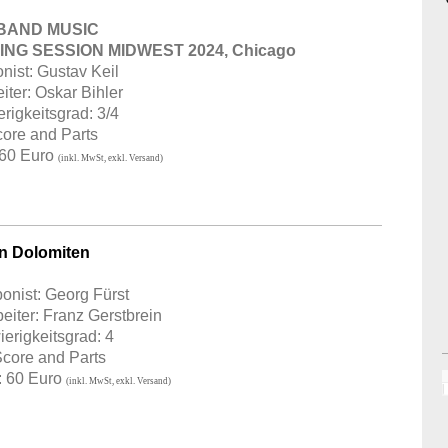
BAND MUSIC
NG SESSION MIDWEST 2024, Chicago
ist: Gustav Keil
iter: Oskar Bihler
rigkeitsgrad: 3/4
core and Parts
 60 Euro
(inkl. MwSt, exkl. Versand)
en Dolomiten
nist: Georg Fürst
eiter: Franz Gerstbrein
erigkeitsgrad: 4
Score and Parts
: 60 Euro
(inkl. MwSt, exkl. Versand)