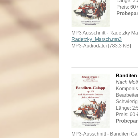
Länge: 3
Preis: 60
Probepar
MP3 Ausschnitt - Radetzky Ma
Radetzky_Marsch.mp3
MP3-Audiodatei [783.3 KB]
Banditen
Nach Moti
Komponist
Bearbeite
Schwierig
Länge: 2:
Preis: 60
Probepart
MP3-Ausschnitt - Banditen Ga