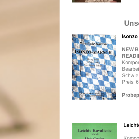
Uns
Isonzo
NEW B
READI
Komponi
Bearbei
Schwier
Preis: 
Probepa
Leicht
Kompon