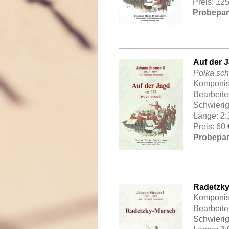
Preis: 12
Probepart
Auf der 
Polka sch
Komponist
Bearbeit
Schwierig
Länge: 2
Preis: 60
Probepar
Radetzky
Komponist
Bearbeit
Schwierig