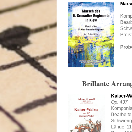
Mars
Komp
Bearb
Schwi
Preis
Probe
Brillante Arran
Kaiser-W
Op. 437
Komponist
Bearbeite
Schwierig
Länge: 11