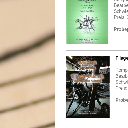
Bearbei
Schwie
Preis:
Probep
Flieg
Kompo
Bearbe
Schwie
Preis
Probe